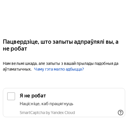
Пацвердзіце, што запыты адпраўлялі вы, а
не робат
Нам вельмі шкада, але запыты з вашай прылады падобныя да
аўтаматычных.
Чаму гэта магло адбыцца?
Я не робат
Націсніце, каб працягнуць
SmartCaptcha by Yandex Cloud