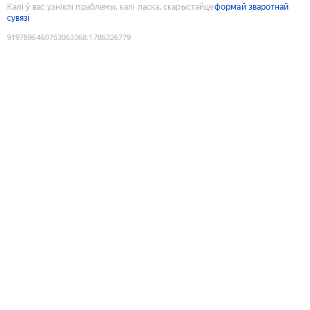
Калі ў вас узніклі праблемы, калі ласка, скарыстайце
формай зваротнай
сувязі
9197896460753063368
:
1786326779