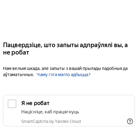
Пацвердзіце, што запыты адпраўлялі вы, а
не робат
Нам вельмі шкада, але запыты з вашай прылады падобныя да
аўтаматычных.
Чаму гэта магло адбыцца?
Я не робат
Націсніце, каб працягнуць
SmartCaptcha by Yandex Cloud