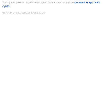
Калі ў вас узніклі праблемы, калі ласка, скарыстайце
формай зваротнай
сувязі
9178444841968480638
:
1786036927