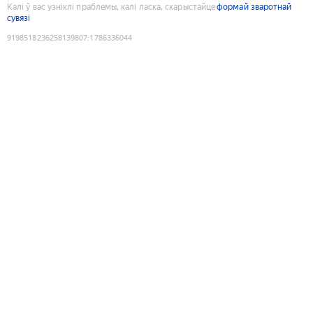
Калі ў вас узніклі праблемы, калі ласка, скарыстайце
формай зваротнай
сувязі
9198518236258139807
:
1786336044