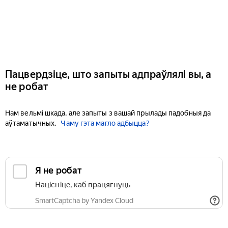
Пацвердзіце, што запыты адпраўлялі вы, а
не робат
Нам вельмі шкада, але запыты з вашай прылады падобныя да
аўтаматычных.
Чаму гэта магло адбыцца?
Я не робат
Націсніце, каб працягнуць
SmartCaptcha by Yandex Cloud