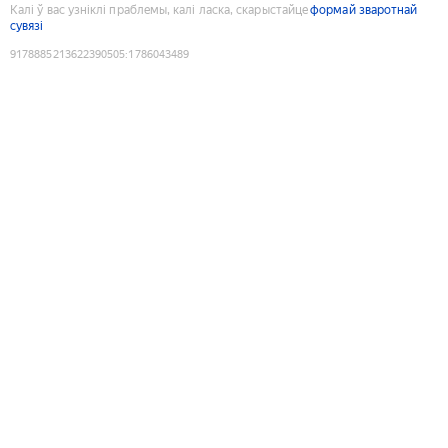
Калі ў вас узніклі праблемы, калі ласка, скарыстайце
формай зваротнай
сувязі
9178885213622390505
:
1786043489