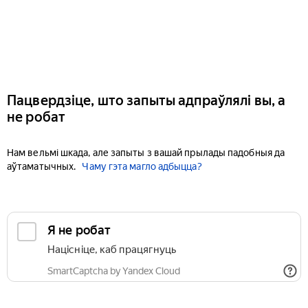
Пацвердзіце, што запыты адпраўлялі вы, а
не робат
Нам вельмі шкада, але запыты з вашай прылады падобныя да
аўтаматычных.
Чаму гэта магло адбыцца?
Я не робат
Націсніце, каб працягнуць
SmartCaptcha by Yandex Cloud