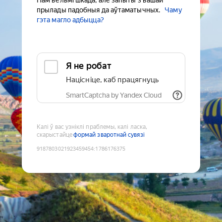
Нам вельмі шкада, але запыты з вашай
прылады падобныя да аўтаматычных.
Чаму
гэта магло адбыцца?
Я не робат
Націсніце, каб працягнуць
SmartCaptcha by Yandex Cloud
Калі ў вас узніклі праблемы, калі ласка,
скарыстайце
формай зваротнай сувязі
9187803021923459454
:
1786176375