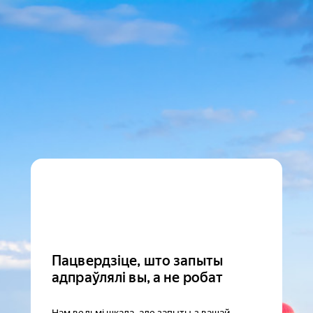
Пацвердзіце, што запыты
адпраўлялі вы, а не робат