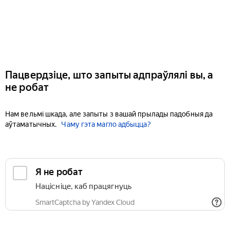
Пацвердзіце, што запыты адпраўлялі вы, а
не робат
Нам вельмі шкада, але запыты з вашай прылады падобныя да
аўтаматычных.
Чаму гэта магло адбыцца?
Я не робат
Націсніце, каб працягнуць
SmartCaptcha by Yandex Cloud