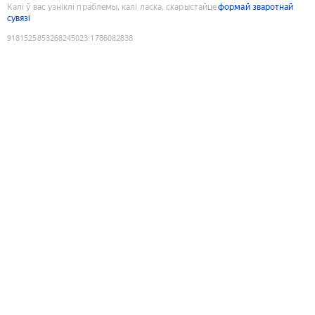
Калі ў вас узніклі праблемы, калі ласка, скарыстайце
формай зваротнай
сувязі
9181525853268245023
:
1786082838