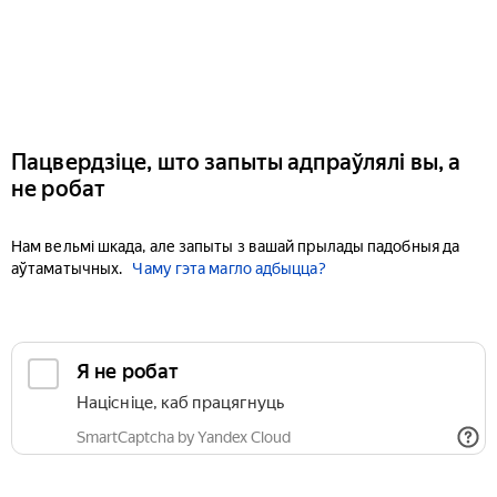
Пацвердзіце, што запыты адпраўлялі вы, а
не робат
Нам вельмі шкада, але запыты з вашай прылады падобныя да
аўтаматычных.
Чаму гэта магло адбыцца?
Я не робат
Націсніце, каб працягнуць
SmartCaptcha by Yandex Cloud