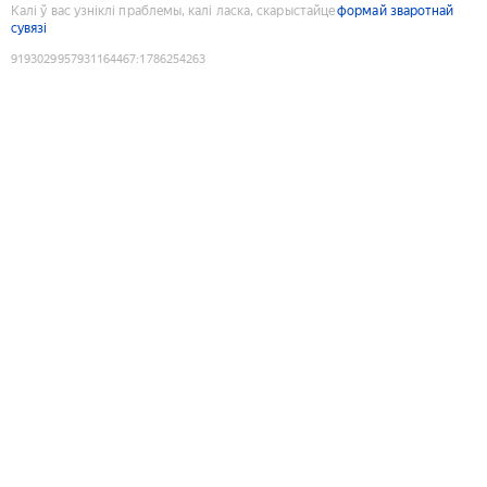
Калі ў вас узніклі праблемы, калі ласка, скарыстайце
формай зваротнай
сувязі
9193029957931164467
:
1786254263