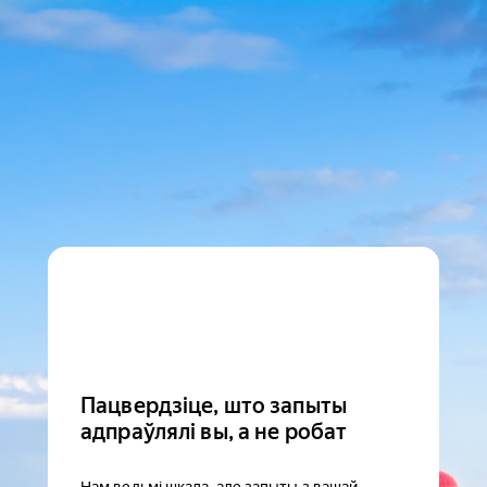
Пацвердзіце, што запыты
адпраўлялі вы, а не робат