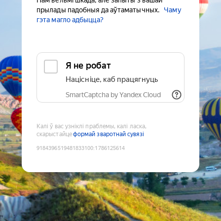
Нам вельмі шкада, але запыты з вашай
прылады падобныя да аўтаматычных.
Чаму
гэта магло адбыцца?
Я не робат
Націсніце, каб працягнуць
SmartCaptcha by Yandex Cloud
Калі ў вас узніклі праблемы, калі ласка,
скарыстайце
формай зваротнай сувязі
9184396519481833100
:
1786125614