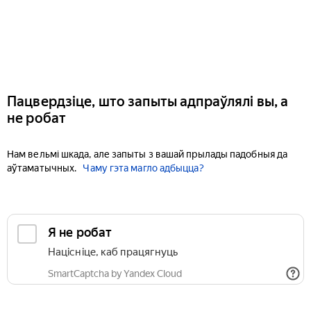
Пацвердзіце, што запыты адпраўлялі вы, а
не робат
Нам вельмі шкада, але запыты з вашай прылады падобныя да
аўтаматычных.
Чаму гэта магло адбыцца?
Я не робат
Націсніце, каб працягнуць
SmartCaptcha by Yandex Cloud