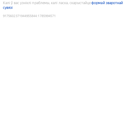
Калі ў вас узніклі праблемы, калі ласка, скарыстайце
формай зваротнай
сувязі
9175602371944955844
:
1785994571