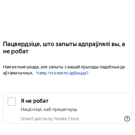
Пацвердзіце, што запыты адпраўлялі вы, а
не робат
Нам вельмі шкада, але запыты з вашай прылады падобныя да
аўтаматычных.
Чаму гэта магло адбыцца?
Я не робат
Націсніце, каб працягнуць
SmartCaptcha by Yandex Cloud