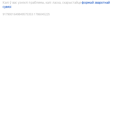
Калі ў вас узніклі праблемы, калі ласка, скарыстайце
формай зваротнай
сувязі
9179001649849575353
:
1786045225