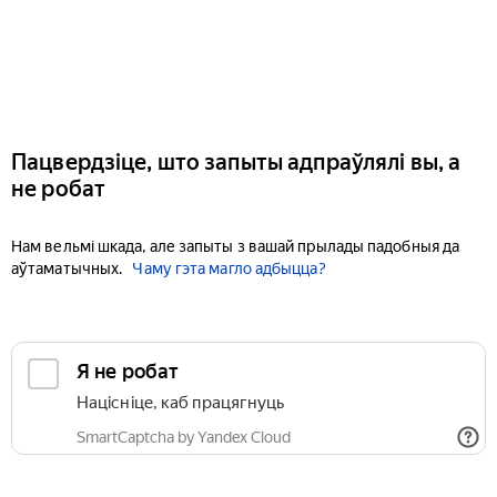
Пацвердзіце, што запыты адпраўлялі вы, а
не робат
Нам вельмі шкада, але запыты з вашай прылады падобныя да
аўтаматычных.
Чаму гэта магло адбыцца?
Я не робат
Націсніце, каб працягнуць
SmartCaptcha by Yandex Cloud