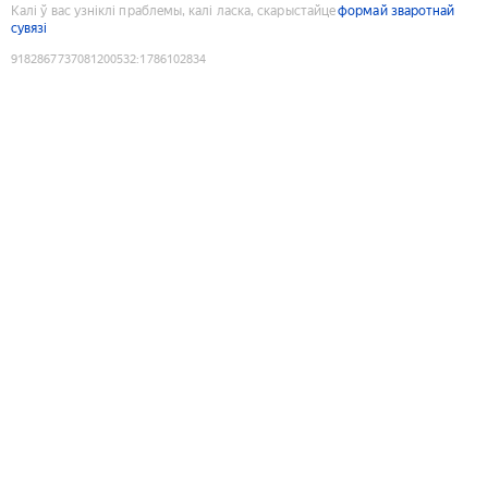
Калі ў вас узніклі праблемы, калі ласка, скарыстайце
формай зваротнай
сувязі
9182867737081200532
:
1786102834