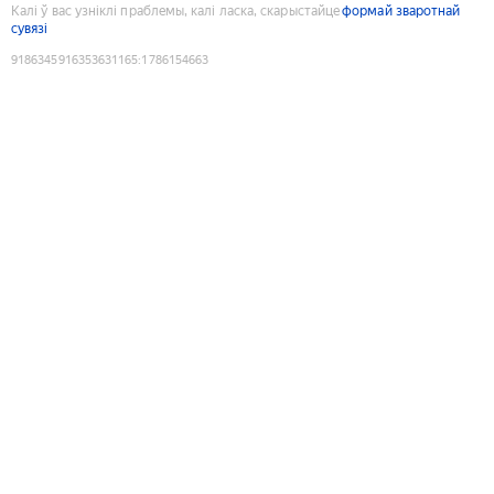
Калі ў вас узніклі праблемы, калі ласка, скарыстайце
формай зваротнай
сувязі
9186345916353631165
:
1786154663