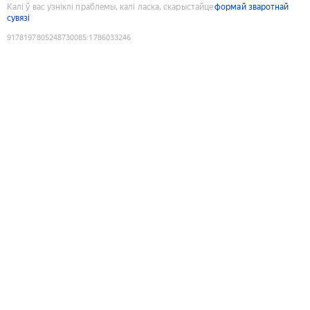
Калі ў вас узніклі праблемы, калі ласка, скарыстайце
формай зваротнай
сувязі
9178197805248730085
:
1786033246