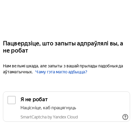
Пацвердзіце, што запыты адпраўлялі вы, а
не робат
Нам вельмі шкада, але запыты з вашай прылады падобныя да
аўтаматычных.
Чаму гэта магло адбыцца?
Я не робат
Націсніце, каб працягнуць
SmartCaptcha by Yandex Cloud