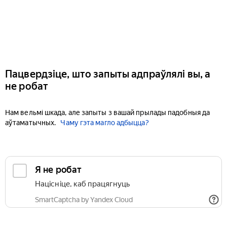
Пацвердзіце, што запыты адпраўлялі вы, а
не робат
Нам вельмі шкада, але запыты з вашай прылады падобныя да
аўтаматычных.
Чаму гэта магло адбыцца?
Я не робат
Націсніце, каб працягнуць
SmartCaptcha by Yandex Cloud