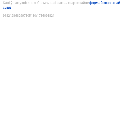
Калі ў вас узніклі праблемы, калі ласка, скарыстайце
формай зваротнай
сувязі
9182128682997805110
:
1786091821