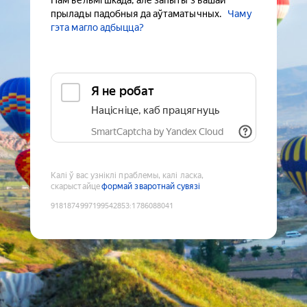
Нам вельмі шкада, але запыты з вашай
прылады падобныя да аўтаматычных.
Чаму
гэта магло адбыцца?
Я не робат
Націсніце, каб працягнуць
SmartCaptcha by Yandex Cloud
Калі ў вас узніклі праблемы, калі ласка,
скарыстайце
формай зваротнай сувязі
9181874997199542853
:
1786088041