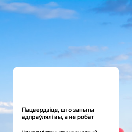
Пацвердзіце, што запыты
адпраўлялі вы, а не робат