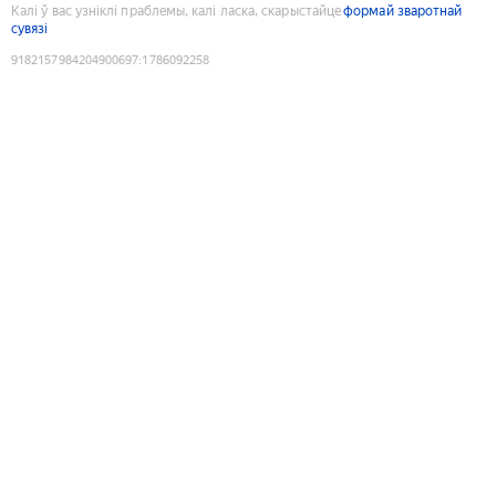
Калі ў вас узніклі праблемы, калі ласка, скарыстайце
формай зваротнай
сувязі
9182157984204900697
:
1786092258