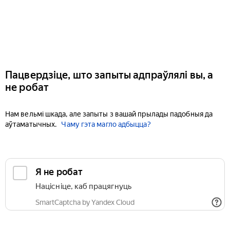
Пацвердзіце, што запыты адпраўлялі вы, а
не робат
Нам вельмі шкада, але запыты з вашай прылады падобныя да
аўтаматычных.
Чаму гэта магло адбыцца?
Я не робат
Націсніце, каб працягнуць
SmartCaptcha by Yandex Cloud