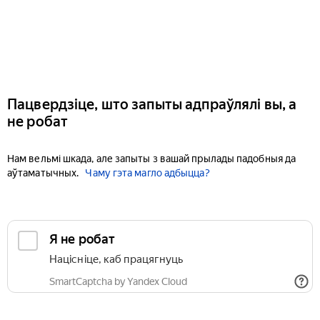
Пацвердзіце, што запыты адпраўлялі вы, а
не робат
Нам вельмі шкада, але запыты з вашай прылады падобныя да
аўтаматычных.
Чаму гэта магло адбыцца?
Я не робат
Націсніце, каб працягнуць
SmartCaptcha by Yandex Cloud