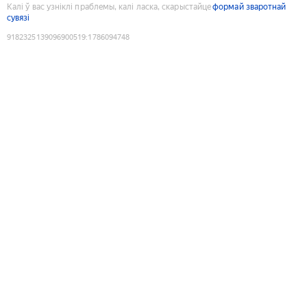
Калі ў вас узніклі праблемы, калі ласка, скарыстайце
формай зваротнай
сувязі
9182325139096900519
:
1786094748