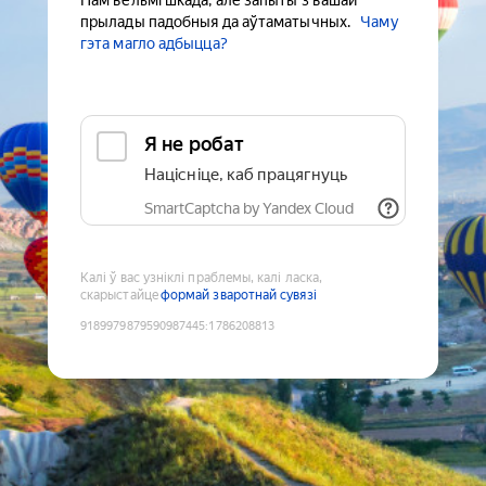
Нам вельмі шкада, але запыты з вашай
прылады падобныя да аўтаматычных.
Чаму
гэта магло адбыцца?
Я не робат
Націсніце, каб працягнуць
SmartCaptcha by Yandex Cloud
Калі ў вас узніклі праблемы, калі ласка,
скарыстайце
формай зваротнай сувязі
9189979879590987445
:
1786208813