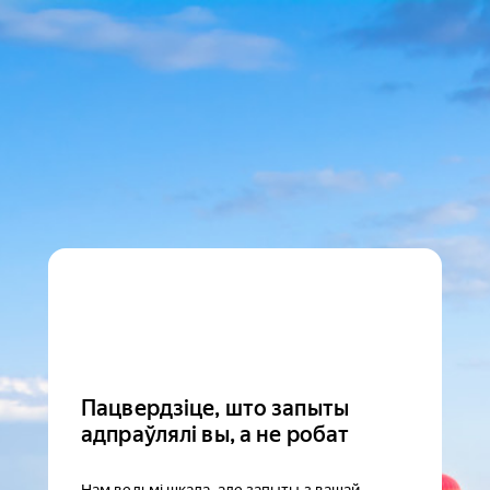
Пацвердзіце, што запыты
адпраўлялі вы, а не робат