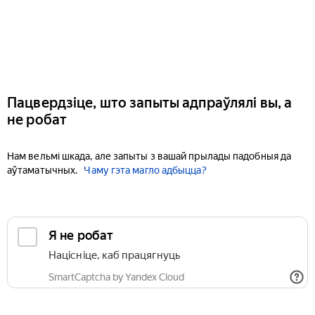
Пацвердзіце, што запыты адпраўлялі вы, а
не робат
Нам вельмі шкада, але запыты з вашай прылады падобныя да
аўтаматычных.
Чаму гэта магло адбыцца?
Я не робат
Націсніце, каб працягнуць
SmartCaptcha by Yandex Cloud