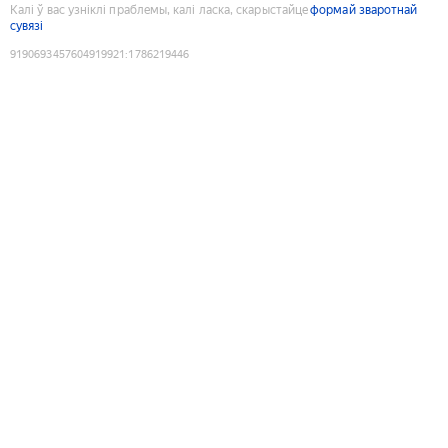
Калі ў вас узніклі праблемы, калі ласка, скарыстайце
формай зваротнай
сувязі
9190693457604919921
:
1786219446