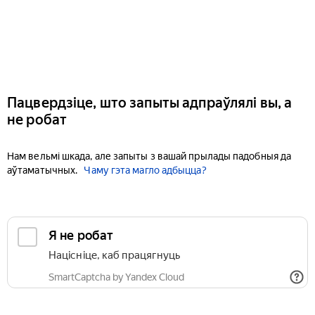
Пацвердзіце, што запыты адпраўлялі вы, а
не робат
Нам вельмі шкада, але запыты з вашай прылады падобныя да
аўтаматычных.
Чаму гэта магло адбыцца?
Я не робат
Націсніце, каб працягнуць
SmartCaptcha by Yandex Cloud