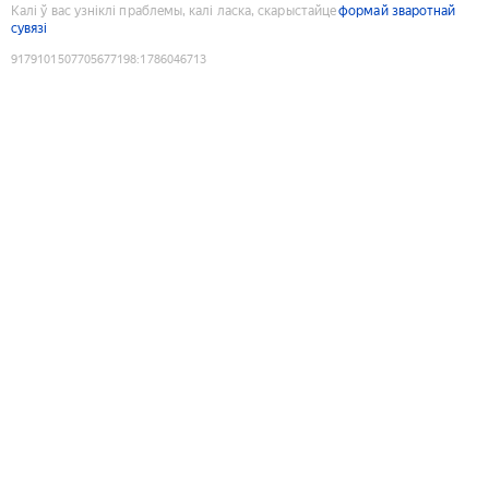
Калі ў вас узніклі праблемы, калі ласка, скарыстайце
формай зваротнай
сувязі
9179101507705677198
:
1786046713