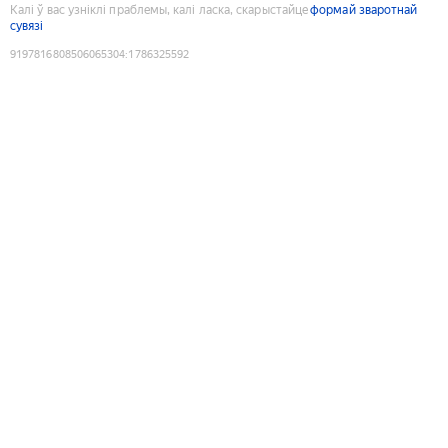
Калі ў вас узніклі праблемы, калі ласка, скарыстайце
формай зваротнай
сувязі
9197816808506065304
:
1786325592