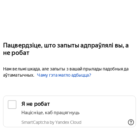
Пацвердзіце, што запыты адпраўлялі вы, а
не робат
Нам вельмі шкада, але запыты з вашай прылады падобныя да
аўтаматычных.
Чаму гэта магло адбыцца?
Я не робат
Націсніце, каб працягнуць
SmartCaptcha by Yandex Cloud