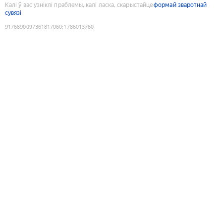
Калі ў вас узніклі праблемы, калі ласка, скарыстайце
формай зваротнай
сувязі
9176890097361817060
:
1786013760