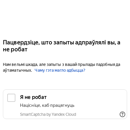
Пацвердзіце, што запыты адпраўлялі вы, а
не робат
Нам вельмі шкада, але запыты з вашай прылады падобныя да
аўтаматычных.
Чаму гэта магло адбыцца?
Я не робат
Націсніце, каб працягнуць
SmartCaptcha by Yandex Cloud