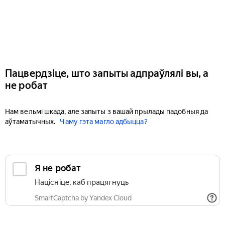
Пацвердзіце, што запыты адпраўлялі вы, а
не робат
Нам вельмі шкада, але запыты з вашай прылады падобныя да
аўтаматычных.
Чаму гэта магло адбыцца?
Я не робат
Націсніце, каб працягнуць
SmartCaptcha by Yandex Cloud