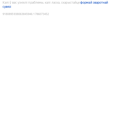
Калі ў вас узніклі праблемы, калі ласка, скарыстайце
формай зваротнай
сувязі
9180895938063845946
:
1786073452