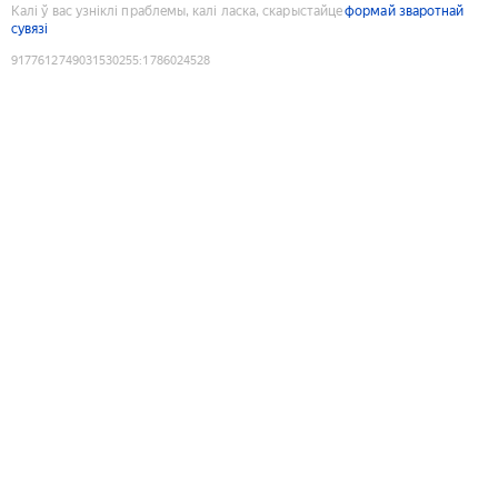
Калі ў вас узніклі праблемы, калі ласка, скарыстайце
формай зваротнай
сувязі
9177612749031530255
:
1786024528