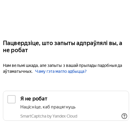
Пацвердзіце, што запыты адпраўлялі вы, а
не робат
Нам вельмі шкада, але запыты з вашай прылады падобныя да
аўтаматычных.
Чаму гэта магло адбыцца?
Я не робат
Націсніце, каб працягнуць
SmartCaptcha by Yandex Cloud