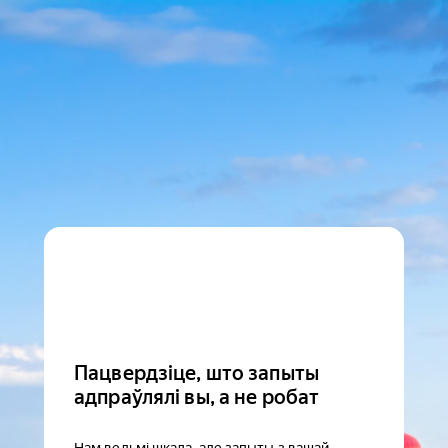
Пацвердзіце, што запыты
адпраўлялі вы, а не робат