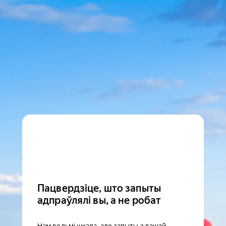
Пацвердзіце, што запыты
адпраўлялі вы, а не робат