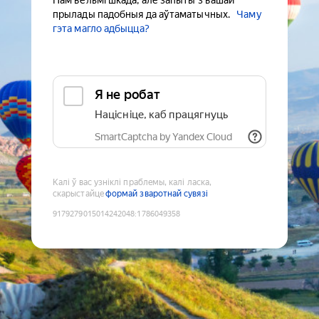
Нам вельмі шкада, але запыты з вашай
прылады падобныя да аўтаматычных.
Чаму
гэта магло адбыцца?
Я не робат
Націсніце, каб працягнуць
SmartCaptcha by Yandex Cloud
Калі ў вас узніклі праблемы, калі ласка,
скарыстайце
формай зваротнай сувязі
9179279015014242048
:
1786049358