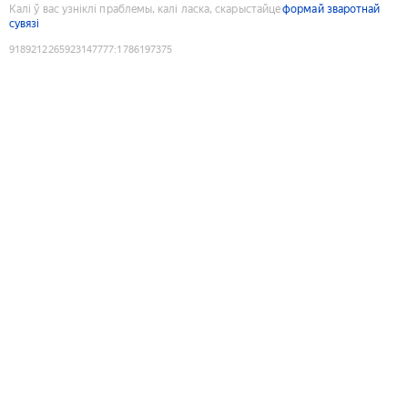
Калі ў вас узніклі праблемы, калі ласка, скарыстайце
формай зваротнай
сувязі
9189212265923147777
:
1786197375