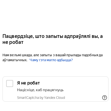
Пацвердзіце, што запыты адпраўлялі вы, а
не робат
Нам вельмі шкада, але запыты з вашай прылады падобныя да
аўтаматычных.
Чаму гэта магло адбыцца?
Я не робат
Націсніце, каб працягнуць
SmartCaptcha by Yandex Cloud