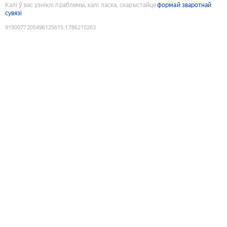
Калі ў вас узніклі праблемы, калі ласка, скарыстайце
формай зваротнай
сувязі
9190077205496125615
:
1786210263