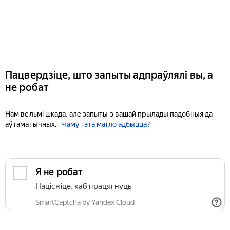
Пацвердзіце, што запыты адпраўлялі вы, а
не робат
Нам вельмі шкада, але запыты з вашай прылады падобныя да
аўтаматычных.
Чаму гэта магло адбыцца?
Я не робат
Націсніце, каб працягнуць
SmartCaptcha by Yandex Cloud