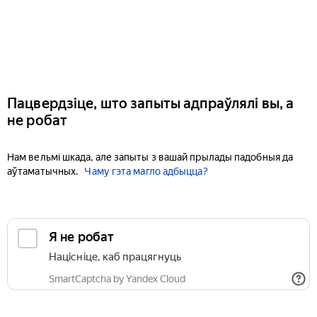
Пацвердзіце, што запыты адпраўлялі вы, а
не робат
Нам вельмі шкада, але запыты з вашай прылады падобныя да
аўтаматычных.
Чаму гэта магло адбыцца?
Я не робат
Націсніце, каб працягнуць
SmartCaptcha by Yandex Cloud