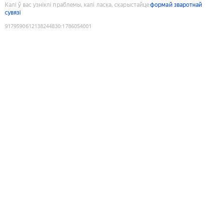
Калі ў вас узніклі праблемы, калі ласка, скарыстайце
формай зваротнай
сувязі
9179590612138244830
:
1786054001