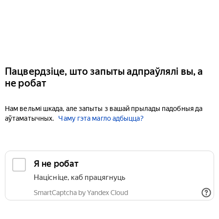
Пацвердзіце, што запыты адпраўлялі вы, а
не робат
Нам вельмі шкада, але запыты з вашай прылады падобныя да
аўтаматычных.
Чаму гэта магло адбыцца?
Я не робат
Націсніце, каб працягнуць
SmartCaptcha by Yandex Cloud