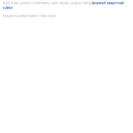
Калі ў вас узніклі праблемы, калі ласка, скарыстайце
формай зваротнай
сувязі
9184800262984724887
:
1786131631