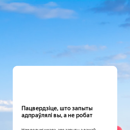
Пацвердзіце, што запыты
адпраўлялі вы, а не робат