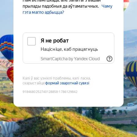
Нам вельмі шкада, але запыты з вашай
прылады падобныя да аўтаматычных.
Чаму
гэта магло адбыцца?
Я не робат
Націсніце, каб працягнуць
SmartCaptcha by Yandex Cloud
Калі ў вас узніклі праблемы, калі ласка,
скарыстайце
формай зваротнай сувязі
9184680252740128858
:
1786129842