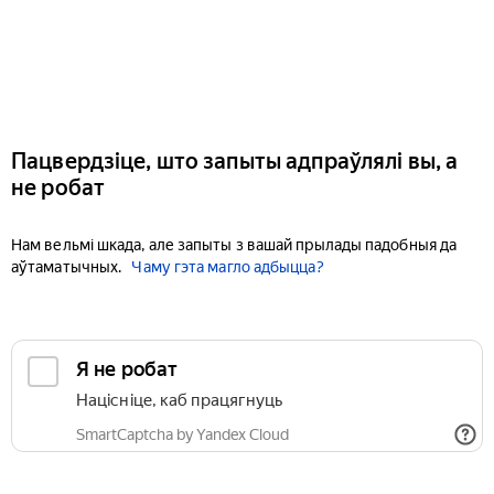
Пацвердзіце, што запыты адпраўлялі вы, а
не робат
Нам вельмі шкада, але запыты з вашай прылады падобныя да
аўтаматычных.
Чаму гэта магло адбыцца?
Я не робат
Націсніце, каб працягнуць
SmartCaptcha by Yandex Cloud