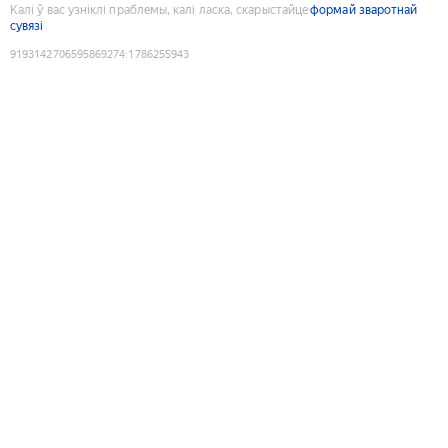
Калі ў вас узніклі праблемы, калі ласка, скарыстайце
формай зваротнай
сувязі
9193142706595869274
:
1786255943