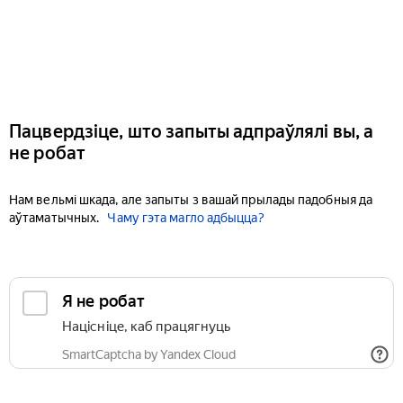
Пацвердзіце, што запыты адпраўлялі вы, а
не робат
Нам вельмі шкада, але запыты з вашай прылады падобныя да
аўтаматычных.
Чаму гэта магло адбыцца?
Я не робат
Націсніце, каб працягнуць
SmartCaptcha by Yandex Cloud