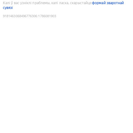
Калі ў вас узніклі праблемы, калі ласка, скарыстайце
формай зваротнай
сувязі
9181463068496776306
:
1786081903