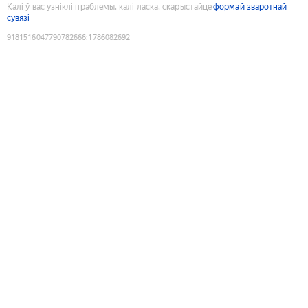
Калі ў вас узніклі праблемы, калі ласка, скарыстайце
формай зваротнай
сувязі
9181516047790782666
:
1786082692