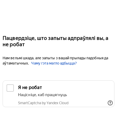
Пацвердзіце, што запыты адпраўлялі вы, а
не робат
Нам вельмі шкада, але запыты з вашай прылады падобныя да
аўтаматычных.
Чаму гэта магло адбыцца?
Я не робат
Націсніце, каб працягнуць
SmartCaptcha by Yandex Cloud