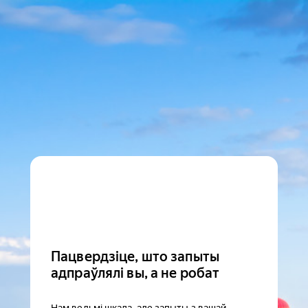
Пацвердзіце, што запыты
адпраўлялі вы, а не робат