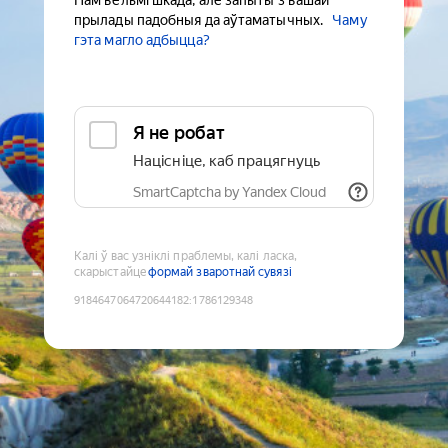
Нам вельмі шкада, але запыты з вашай
прылады падобныя да аўтаматычных.
Чаму
гэта магло адбыцца?
Я не робат
Націсніце, каб працягнуць
SmartCaptcha by Yandex Cloud
Калі ў вас узніклі праблемы, калі ласка,
скарыстайце
формай зваротнай сувязі
9184647064720644182
:
1786129348