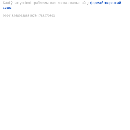
Калі ў вас узніклі праблемы, калі ласка, скарыстайце
формай зваротнай
сувязі
9194132609180661975
:
1786270693