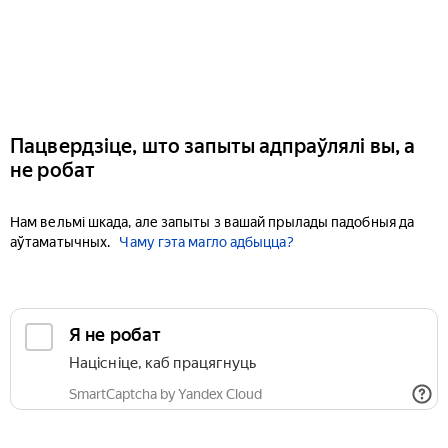
Пацвердзіце, што запыты адпраўлялі вы, а
не робат
Нам вельмі шкада, але запыты з вашай прылады падобныя да
аўтаматычных.
Чаму гэта магло адбыцца?
Я не робат
Націсніце, каб працягнуць
SmartCaptcha by Yandex Cloud