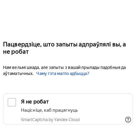
Пацвердзіце, што запыты адпраўлялі вы, а
не робат
Нам вельмі шкада, але запыты з вашай прылады падобныя да
аўтаматычных.
Чаму гэта магло адбыцца?
Я не робат
Націсніце, каб працягнуць
SmartCaptcha by Yandex Cloud