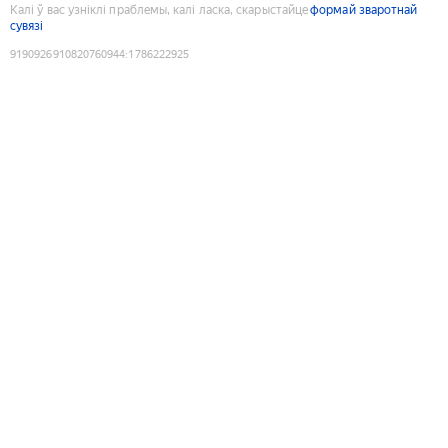
Калі ў вас узніклі праблемы, калі ласка, скарыстайце
формай зваротнай
сувязі
9190926910820760944
:
1786222925