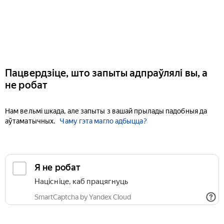
Пацвердзіце, што запыты адпраўлялі вы, а
не робат
Нам вельмі шкада, але запыты з вашай прылады падобныя да
аўтаматычных.
Чаму гэта магло адбыцца?
Я не робат
Націсніце, каб працягнуць
SmartCaptcha by Yandex Cloud