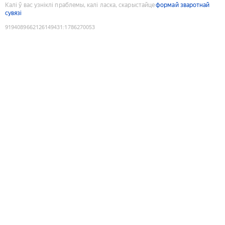
Калі ў вас узніклі праблемы, калі ласка, скарыстайце
формай зваротнай
сувязі
9194089662126149431
:
1786270053