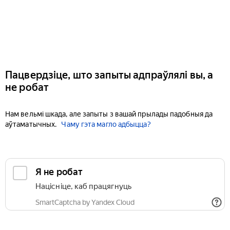
Пацвердзіце, што запыты адпраўлялі вы, а
не робат
Нам вельмі шкада, але запыты з вашай прылады падобныя да
аўтаматычных.
Чаму гэта магло адбыцца?
Я не робат
Націсніце, каб працягнуць
SmartCaptcha by Yandex Cloud