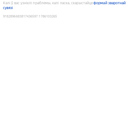
Калі ў вас узніклі праблемы, калі ласка, скарыстайце
формай зваротнай
сувязі
9182896683817436597
:
1786103265