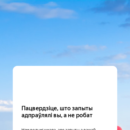
Пацвердзіце, што запыты
адпраўлялі вы, а не робат