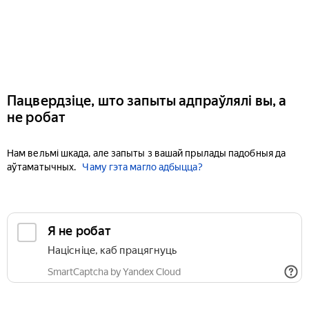
Пацвердзіце, што запыты адпраўлялі вы, а
не робат
Нам вельмі шкада, але запыты з вашай прылады падобныя да
аўтаматычных.
Чаму гэта магло адбыцца?
Я не робат
Націсніце, каб працягнуць
SmartCaptcha by Yandex Cloud