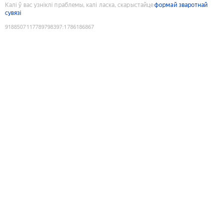
Калі ў вас узніклі праблемы, калі ласка, скарыстайце
формай зваротнай
сувязі
9188507117789798397
:
1786186867