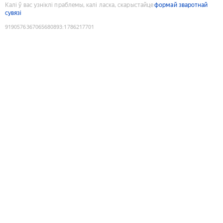
Калі ў вас узніклі праблемы, калі ласка, скарыстайце
формай зваротнай
сувязі
9190576367065680893
:
1786217701