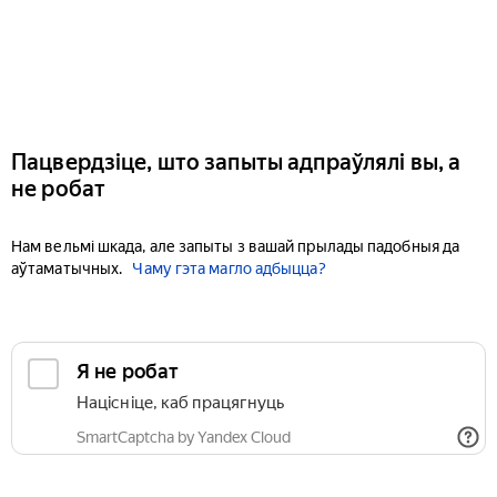
Пацвердзіце, што запыты адпраўлялі вы, а
не робат
Нам вельмі шкада, але запыты з вашай прылады падобныя да
аўтаматычных.
Чаму гэта магло адбыцца?
Я не робат
Націсніце, каб працягнуць
SmartCaptcha by Yandex Cloud