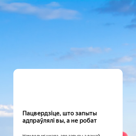
Пацвердзіце, што запыты
адпраўлялі вы, а не робат