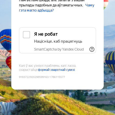
Нам вельмі шкада, але запыты з вашай
прылады падобныя да аўтаматычных.
Чаму
гэта магло адбыцца?
Я не робат
Націсніце, каб працягнуць
SmartCaptcha by Yandex Cloud
Калі ў вас узніклі праблемы, калі ласка,
скарыстайце
формай зваротнай сувязі
9183722920298599163
:
1786115577