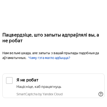
Пацвердзіце, што запыты адпраўлялі вы, а
не робат
Нам вельмі шкада, але запыты з вашай прылады падобныя да
аўтаматычных.
Чаму гэта магло адбыцца?
Я не робат
Націсніце, каб працягнуць
SmartCaptcha by Yandex Cloud