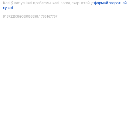
Калі ў вас узніклі праблемы, калі ласка, скарыстайце
формай зваротнай
сувязі
9187225369089058898
:
1786167767