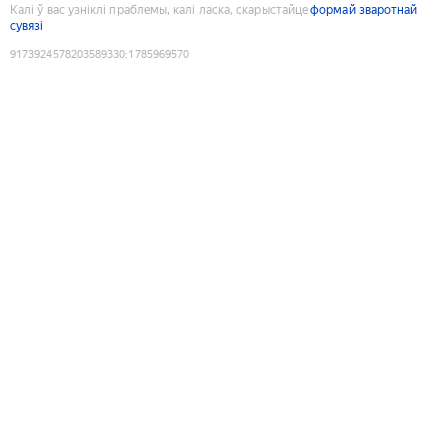
Калі ў вас узніклі праблемы, калі ласка, скарыстайце
формай зваротнай
сувязі
9173924578203589330
:
1785969570