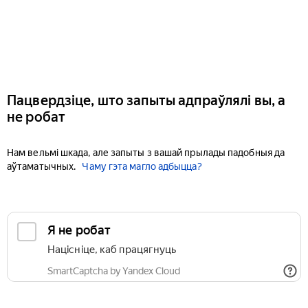
Пацвердзіце, што запыты адпраўлялі вы, а
не робат
Нам вельмі шкада, але запыты з вашай прылады падобныя да
аўтаматычных.
Чаму гэта магло адбыцца?
Я не робат
Націсніце, каб працягнуць
SmartCaptcha by Yandex Cloud