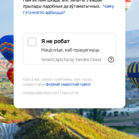
Нам вельмі шкада, але запыты з вашай
прылады падобныя да аўтаматычных.
Чаму
гэта магло адбыцца?
Я не робат
Націсніце, каб працягнуць
SmartCaptcha by Yandex Cloud
Калі ў вас узніклі праблемы, калі ласка,
скарыстайце
формай зваротнай сувязі
9182863886708251047
:
1786102776