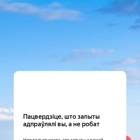
Пацвердзіце, што запыты
адпраўлялі вы, а не робат