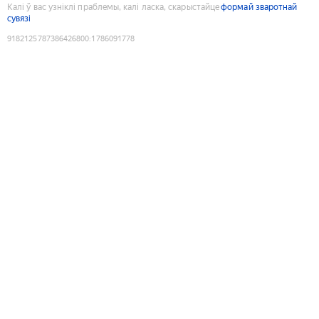
Калі ў вас узніклі праблемы, калі ласка, скарыстайце
формай зваротнай
сувязі
9182125787386426800
:
1786091778