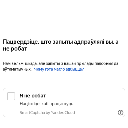
Пацвердзіце, што запыты адпраўлялі вы, а
не робат
Нам вельмі шкада, але запыты з вашай прылады падобныя да
аўтаматычных.
Чаму гэта магло адбыцца?
Я не робат
Націсніце, каб працягнуць
SmartCaptcha by Yandex Cloud