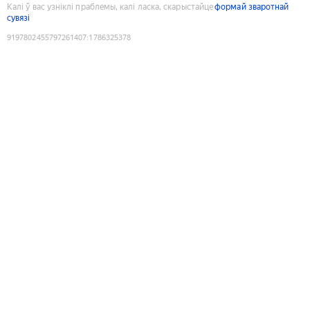
Калі ў вас узніклі праблемы, калі ласка, скарыстайце
формай зваротнай
сувязі
9197802455797261407
:
1786325378