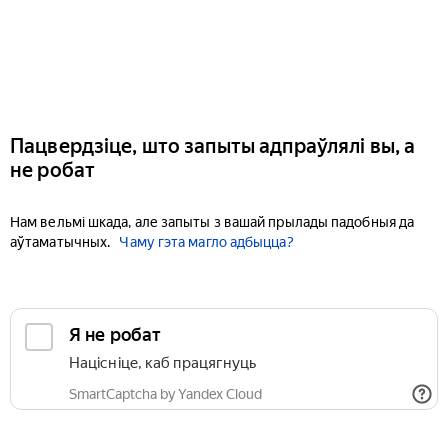
Пацвердзіце, што запыты адпраўлялі вы, а
не робат
Нам вельмі шкада, але запыты з вашай прылады падобныя да
аўтаматычных.
Чаму гэта магло адбыцца?
Я не робат
Націсніце, каб працягнуць
SmartCaptcha by Yandex Cloud