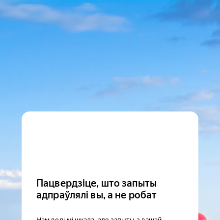
Пацвердзіце, што запыты
адпраўлялі вы, а не робат