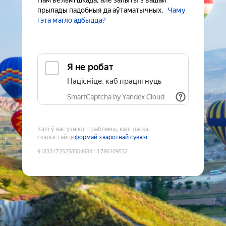
Нам вельмі шкада, але запыты з вашай
прылады падобныя да аўтаматычных.
Чаму
гэта магло адбыцца?
Я не робат
Націсніце, каб працягнуць
SmartCaptcha by Yandex Cloud
Калі ў вас узніклі праблемы, калі ласка,
скарыстайце
формай зваротнай сувязі
9183317252585046841
:
1786109532