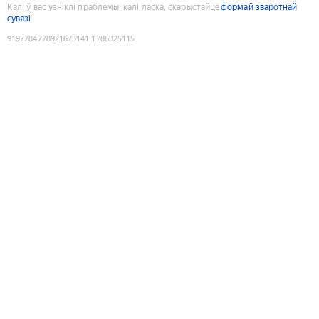
Калі ў вас узніклі праблемы, калі ласка, скарыстайце
формай зваротнай
сувязі
9197784778921673141
:
1786325115