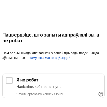
Пацвердзіце, што запыты адпраўлялі вы, а
не робат
Нам вельмі шкада, але запыты з вашай прылады падобныя да
аўтаматычных.
Чаму гэта магло адбыцца?
Я не робат
Націсніце, каб працягнуць
SmartCaptcha by Yandex Cloud